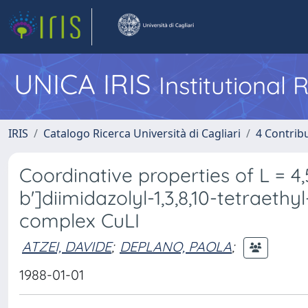
UNICA IRIS
Institutional
IRIS
Catalogo Ricerca Università di Cagliari
4 Contrib
Coordinative properties of L = 4,5
b']diimidazolyl-1,3,8,10-tetraethy
complex CuLI
ATZEI, DAVIDE
;
DEPLANO, PAOLA
;
1988-01-01