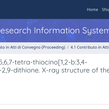
Home
Sfo
 Research Information Syste
uto in Atti di Convegno (Proceeding)
4.1 Contributo in Att
,6,7-tetra-thiocino[1,2-b:3,4-
l-2,9-dithione. X-ray structure of th