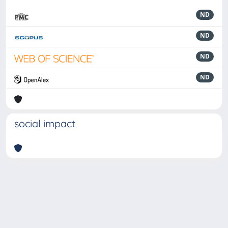
ND
ND
ND
ND
social impact