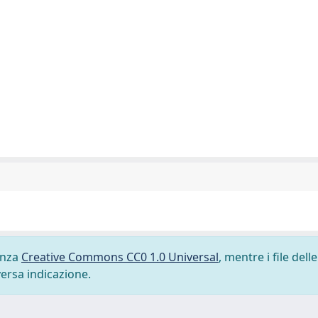
cenza
Creative Commons CC0 1.0 Universal
, mentre i file delle
versa indicazione.