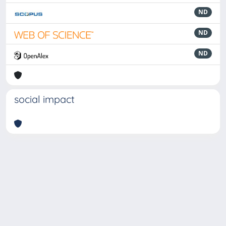
ND
ND
ND
social impact
Powered by
IRIS
-
about IRIS
-
Utilizzo dei cookie
-
Privacy
Copyright © 2026