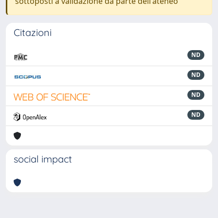
sottoposti a validazione da parte dell'ateneo
Citazioni
ND
ND
ND
ND
social impact