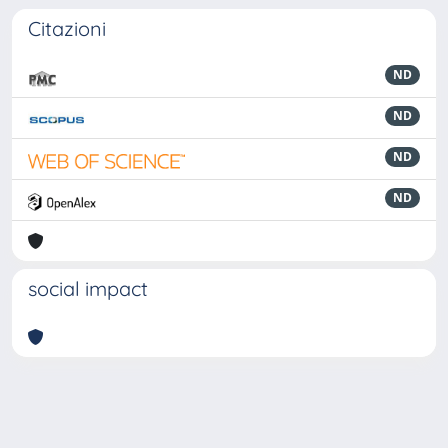
Citazioni
ND
ND
ND
ND
social impact