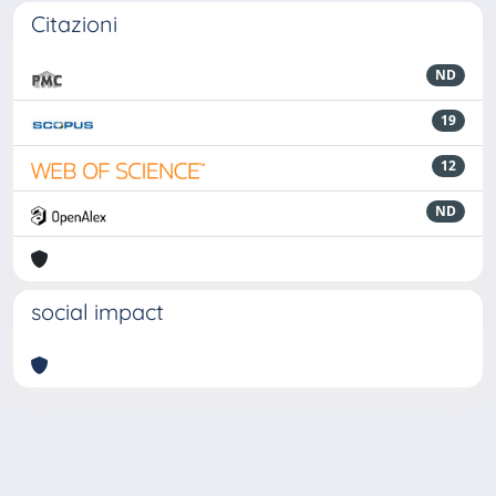
Citazioni
ND
19
12
ND
social impact