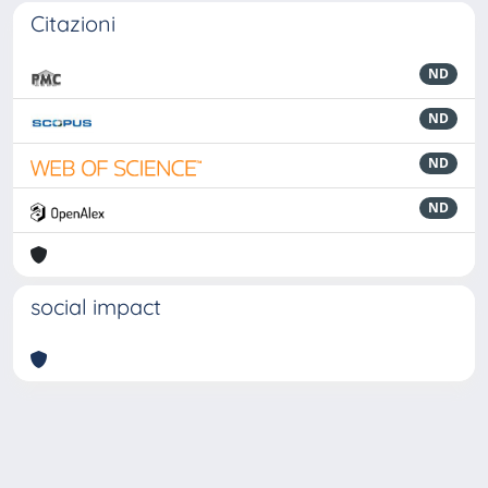
Citazioni
ND
ND
ND
ND
social impact