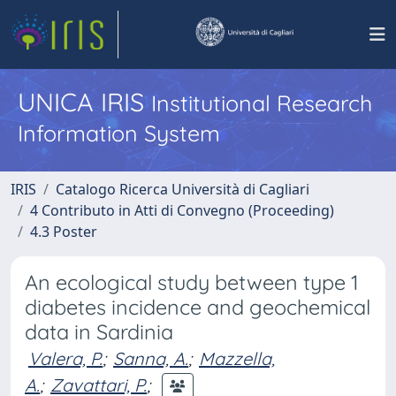
UNICA IRIS
Institutional Research
Information System
IRIS
Catalogo Ricerca Università di Cagliari
4 Contributo in Atti di Convegno (Proceeding)
4.3 Poster
An ecological study between type 1
diabetes incidence and geochemical
data in Sardinia
Valera, P.
;
Sanna, A.
;
Mazzella,
A.
;
Zavattari, P.
;