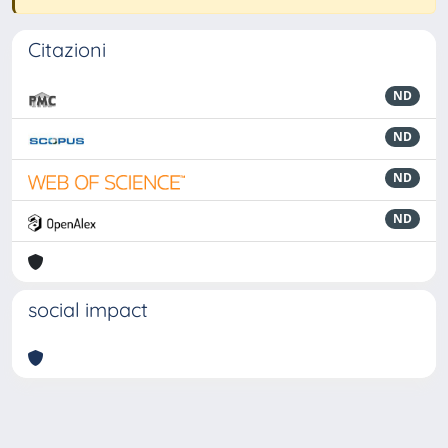
Citazioni
ND
ND
ND
ND
social impact