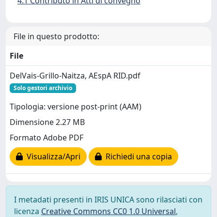
4.1 Contributo in Atti di convegno
File in questo prodotto:
File
DelVais-Grillo-Naitza, AEspA RID.pdf
Solo gestori archivio
Tipologia: versione post-print (AAM)
Dimensione 2.27 MB
Formato Adobe PDF
Visualizza/Apri
Richiedi una copia
I metadati presenti in IRIS UNICA sono rilasciati con
licenza
Creative Commons CC0 1.0 Universal
,