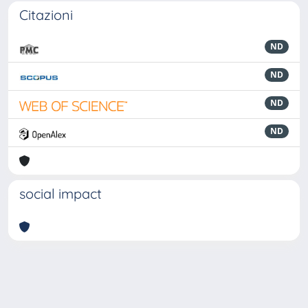
Citazioni
ND
ND
ND
ND
social impact