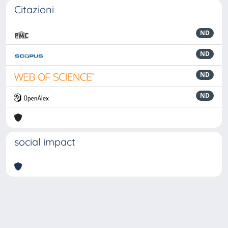
Citazioni
ND
ND
ND
ND
social impact