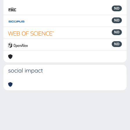
ND
ND
ND
ND
social impact