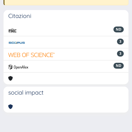
Citazioni
ND
3
3
ND
social impact