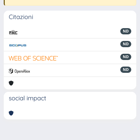
Citazioni
ND
ND
ND
ND
social impact