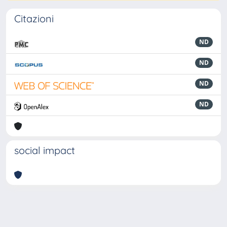
Citazioni
ND
ND
ND
ND
social impact