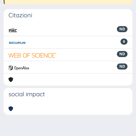
Citazioni
ND
6
ND
ND
social impact