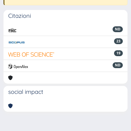
Citazioni
ND
23
19
ND
social impact