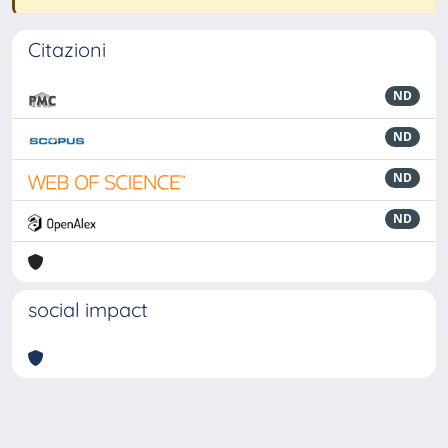
Citazioni
ND
ND
ND
ND
social impact