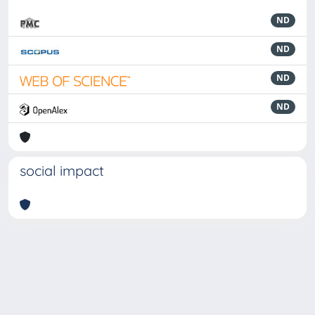
ND
ND
ND
ND
social impact