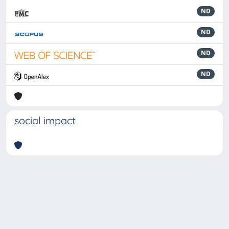
ND
ND
ND
ND
social impact