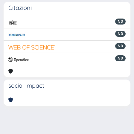
Citazioni
ND
ND
ND
ND
social impact