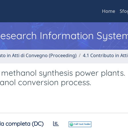
Home
Sfo
 Research Information Syste
uto in Atti di Convegno (Proceeding)
4.1 Contributo in Att
 methanol synthesis power plants. P
anol conversion process.
a completa (DC)