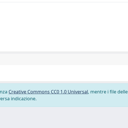
cenza
Creative Commons CC0 1.0 Universal
, mentre i file delle
versa indicazione.