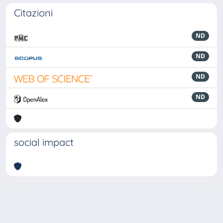
Citazioni
ND
ND
ND
ND
social impact