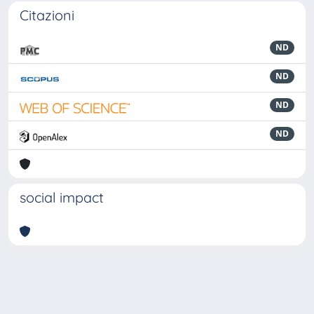
Citazioni
ND
ND
ND
ND
social impact