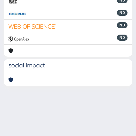
ND
ND
ND
ND
social impact
Powered by
IRIS
-
about IRIS
-