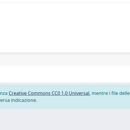
cenza
Creative Commons CC0 1.0 Universal
, mentre i file delle
versa indicazione.