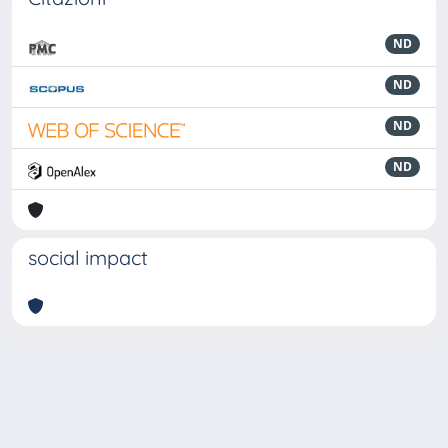
ND
ND
ND
ND
social impact