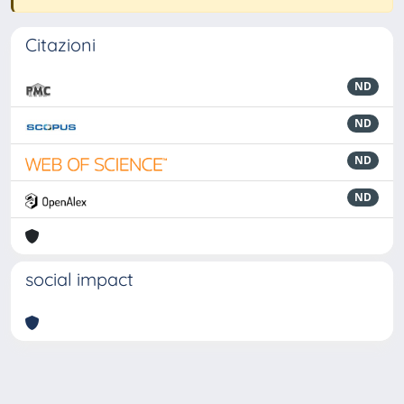
Citazioni
ND
ND
ND
ND
social impact