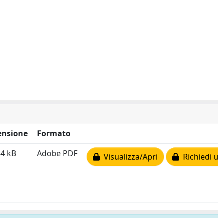
nsione
Formato
84 kB
Adobe PDF
Visualizza/Apri
Richiedi 