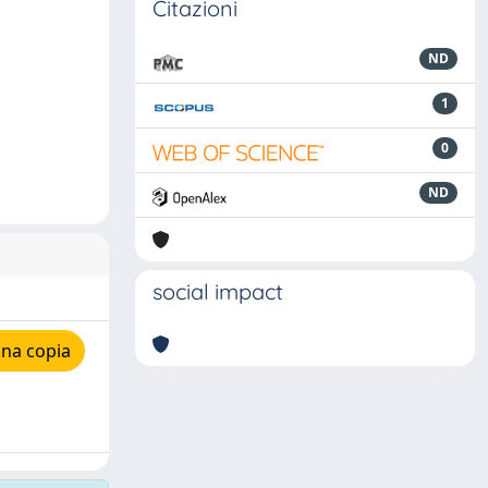
Citazioni
ND
1
0
ND
social impact
una copia