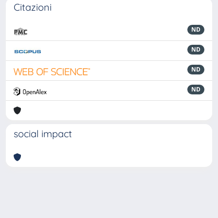
Citazioni
ND
ND
ND
ND
social impact