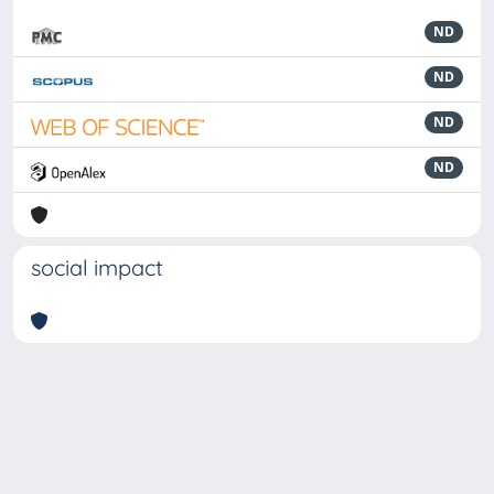
ND
ND
ND
ND
social impact