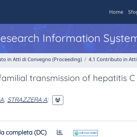
Home
Sfo
 Research Information Syste
uto in Atti di Convegno (Proceeding)
4.1 Contributo in Att
milial transmission of hepatitis C 
A
;
STRAZZERA A
;
a completa (DC)