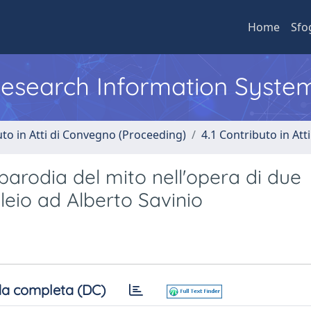
Home
Sfo
 Research Information Syste
uto in Atti di Convegno (Proceeding)
4.1 Contributo in Att
parodia del mito nell'opera di due
leio ad Alberto Savinio
a completa (DC)