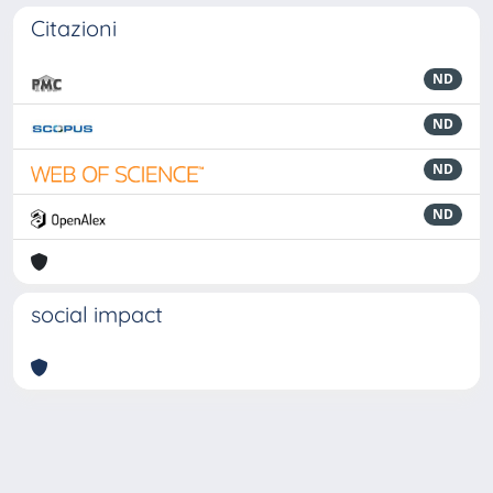
Citazioni
ND
ND
ND
ND
social impact