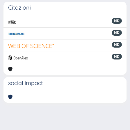
Citazioni
ND
ND
ND
ND
social impact