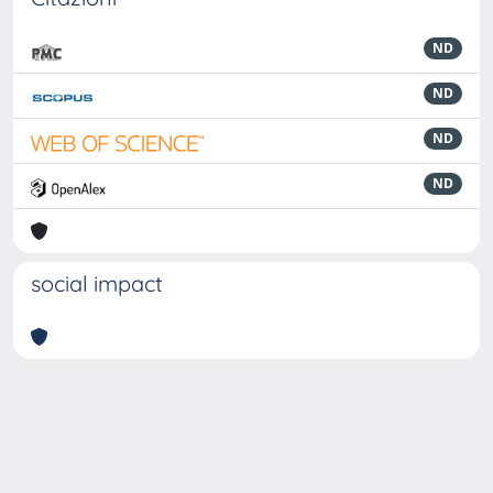
ND
ND
ND
ND
social impact