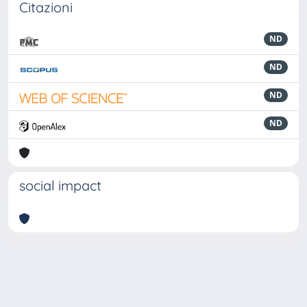
Citazioni
ND
ND
ND
ND
social impact