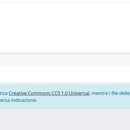
cenza
Creative Commons CC0 1.0 Universal
, mentre i file delle
versa indicazione.