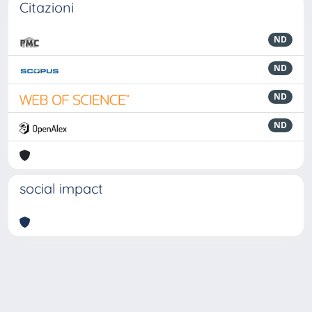
Citazioni
ND
ND
ND
ND
social impact