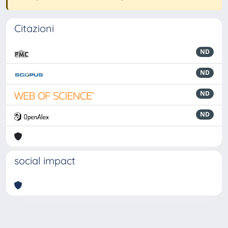
Citazioni
ND
ND
ND
ND
social impact