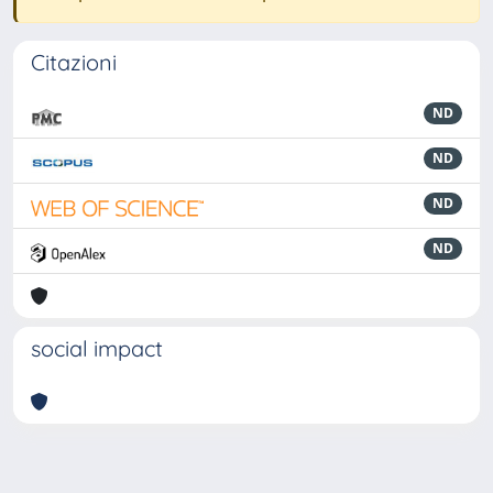
Citazioni
ND
ND
ND
ND
social impact