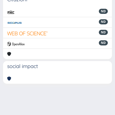
ND
ND
ND
ND
social impact