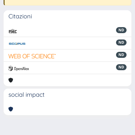
Citazioni
ND
ND
ND
ND
social impact