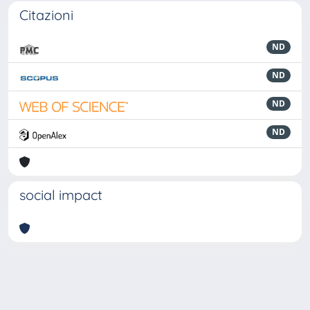
Citazioni
ND
ND
ND
ND
social impact