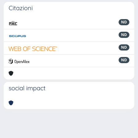
Citazioni
ND
ND
ND
ND
social impact