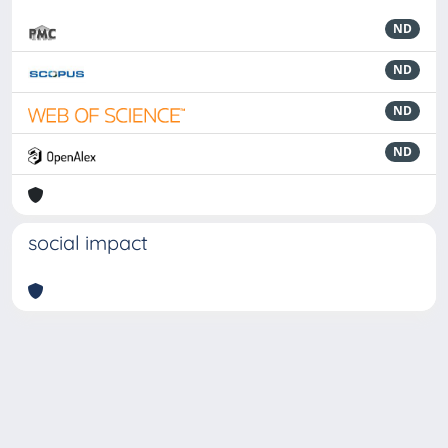
ND
ND
ND
ND
social impact