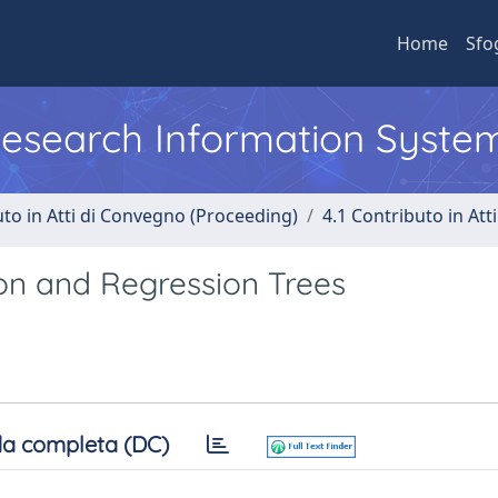
Home
Sfo
 Research Information Syste
uto in Atti di Convegno (Proceeding)
4.1 Contributo in Att
ion and Regression Trees
a completa (DC)