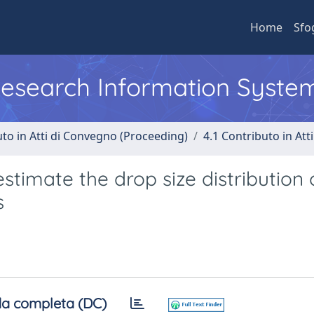
Home
Sfo
 Research Information Syste
uto in Atti di Convegno (Proceeding)
4.1 Contributo in Att
timate the drop size distribution 
s
a completa (DC)