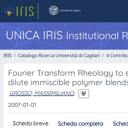
UNICA IRIS
Institutional
IRIS
Catalogo Ricerca Università di Cagliari
4 Contrib
Fourier Transform Rheology to es
dilute immiscible polymer blend
GROSSO, MASSIMILIANO
;
2007-01-01
Scheda breve
Scheda completa
Sched