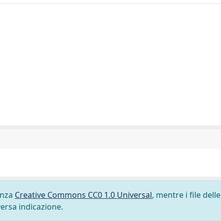
cenza
Creative Commons CC0 1.0 Universal
, mentre i file delle
versa indicazione.